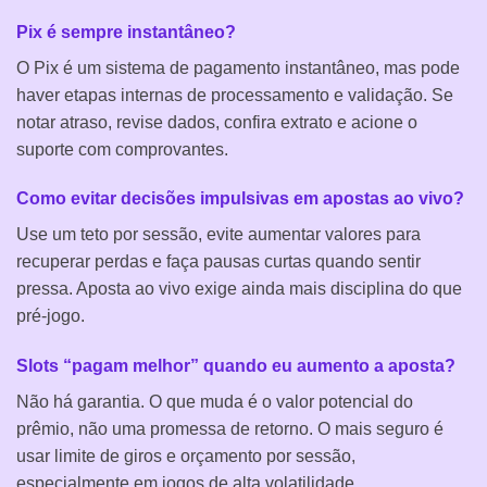
Pix é sempre instantâneo?
O Pix é um sistema de pagamento instantâneo, mas pode
haver etapas internas de processamento e validação. Se
notar atraso, revise dados, confira extrato e acione o
suporte com comprovantes.
Como evitar decisões impulsivas em apostas ao vivo?
Use um teto por sessão, evite aumentar valores para
recuperar perdas e faça pausas curtas quando sentir
pressa. Aposta ao vivo exige ainda mais disciplina do que
pré-jogo.
Slots “pagam melhor” quando eu aumento a aposta?
Não há garantia. O que muda é o valor potencial do
prêmio, não uma promessa de retorno. O mais seguro é
usar limite de giros e orçamento por sessão,
especialmente em jogos de alta volatilidade.