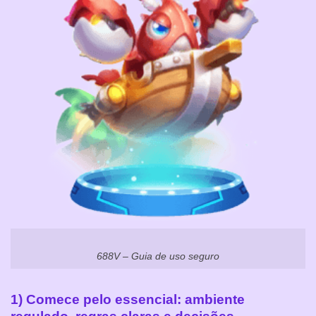
688V – Guia de uso seguro
1) Comece pelo essencial: ambiente