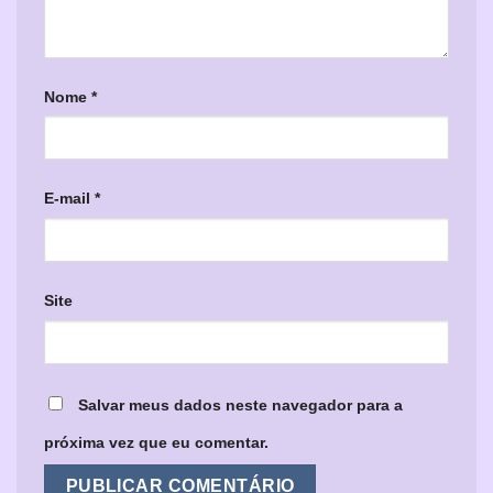
Nome
*
E-mail
*
Site
Salvar meus dados neste navegador para a
próxima vez que eu comentar.