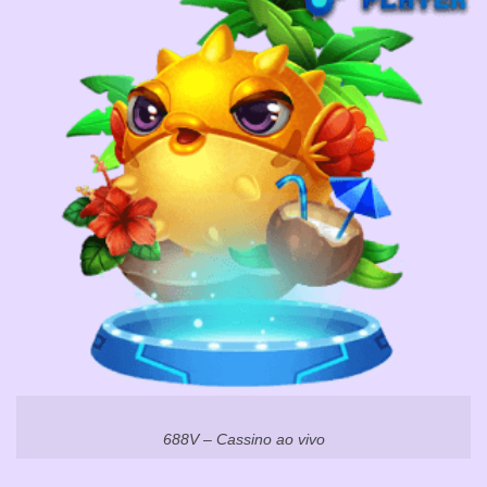
688V – Cassino ao vivo