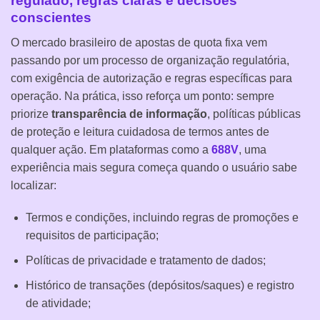
regulado, regras claras e decisões
conscientes
O mercado brasileiro de apostas de quota fixa vem
passando por um processo de organização regulatória,
com exigência de autorização e regras específicas para
operação. Na prática, isso reforça um ponto: sempre
priorize
transparência de informação
, políticas públicas
de proteção e leitura cuidadosa de termos antes de
qualquer ação. Em plataformas como a
688V
, uma
experiência mais segura começa quando o usuário sabe
localizar:
Termos e condições, incluindo regras de promoções e
requisitos de participação;
Políticas de privacidade e tratamento de dados;
Histórico de transações (depósitos/saques) e registro
de atividade;