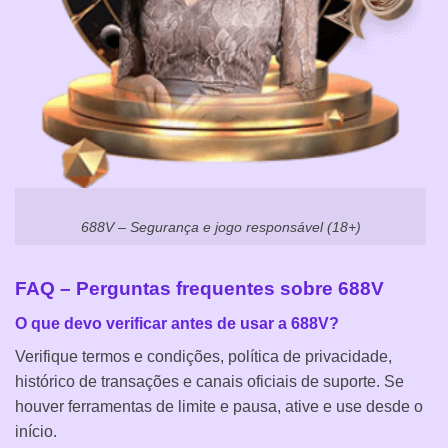
688V – Segurança e jogo responsável (18+)
FAQ – Perguntas frequentes sobre 688V
O que devo verificar antes de usar a 688V?
Verifique termos e condições, política de privacidade,
histórico de transações e canais oficiais de suporte. Se
houver ferramentas de limite e pausa, ative e use desde o
início.