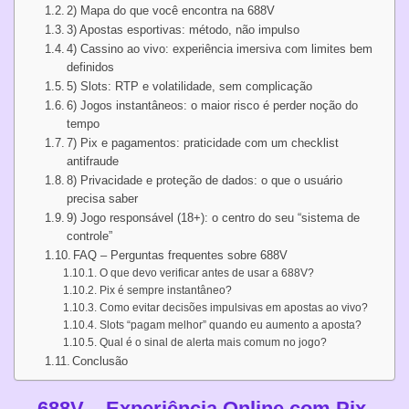
2) Mapa do que você encontra na 688V
3) Apostas esportivas: método, não impulso
4) Cassino ao vivo: experiência imersiva com limites bem
definidos
5) Slots: RTP e volatilidade, sem complicação
6) Jogos instantâneos: o maior risco é perder noção do
tempo
7) Pix e pagamentos: praticidade com um checklist
antifraude
8) Privacidade e proteção de dados: o que o usuário
precisa saber
9) Jogo responsável (18+): o centro do seu “sistema de
controle”
FAQ – Perguntas frequentes sobre 688V
O que devo verificar antes de usar a 688V?
Pix é sempre instantâneo?
Como evitar decisões impulsivas em apostas ao vivo?
Slots “pagam melhor” quando eu aumento a aposta?
Qual é o sinal de alerta mais comum no jogo?
Conclusão
688V – Experiência Online com Pix,