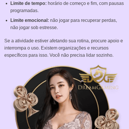
Limite de tempo:
horário de começo e fim, com pausas
programadas.
Limite emocional:
não jogar para recuperar perdas,
não jogar sob estresse.
Se a atividade estiver afetando sua rotina, procure apoio e
interrompa o uso. Existem organizações e recursos
específicos para isso. Você não precisa lidar sozinho.