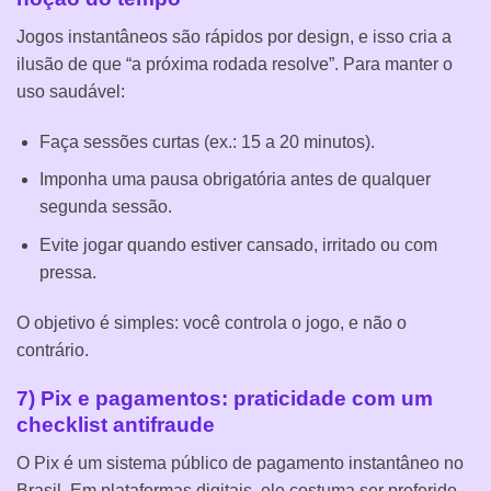
Jogos instantâneos são rápidos por design, e isso cria a
ilusão de que “a próxima rodada resolve”. Para manter o
uso saudável:
Faça sessões curtas (ex.: 15 a 20 minutos).
Imponha uma pausa obrigatória antes de qualquer
segunda sessão.
Evite jogar quando estiver cansado, irritado ou com
pressa.
O objetivo é simples: você controla o jogo, e não o
contrário.
7) Pix e pagamentos: praticidade com um
checklist antifraude
O Pix é um sistema público de pagamento instantâneo no
Brasil. Em plataformas digitais, ele costuma ser preferido