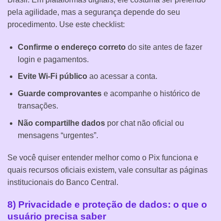
pela agilidade, mas a segurança depende do seu
procedimento. Use este checklist:
Confirme o endereço correto
do site antes de fazer
login e pagamentos.
Evite Wi-Fi público
ao acessar a conta.
Guarde comprovantes
e acompanhe o histórico de
transações.
Não compartilhe dados
por chat não oficial ou
mensagens “urgentes”.
Se você quiser entender melhor como o Pix funciona e
quais recursos oficiais existem, vale consultar as páginas
institucionais do Banco Central.
8) Privacidade e proteção de dados: o que o
usuário precisa saber