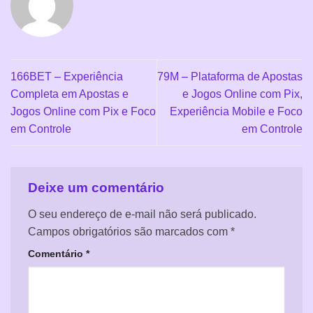
166BET – Experiência
79M – Plataforma de Apostas
Completa em Apostas e
e Jogos Online com Pix,
Jogos Online com Pix e Foco
Experiência Mobile e Foco
em Controle
em Controle
Deixe um comentário
O seu endereço de e-mail não será publicado.
Campos obrigatórios são marcados com
*
Comentário
*