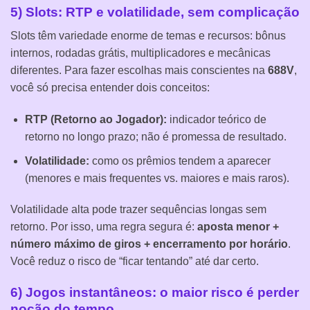
5) Slots: RTP e volatilidade, sem complicação
Slots têm variedade enorme de temas e recursos: bônus
internos, rodadas grátis, multiplicadores e mecânicas
diferentes. Para fazer escolhas mais conscientes na
688V
,
você só precisa entender dois conceitos:
RTP (Retorno ao Jogador):
indicador teórico de
retorno no longo prazo; não é promessa de resultado.
Volatilidade:
como os prêmios tendem a aparecer
(menores e mais frequentes vs. maiores e mais raros).
Volatilidade alta pode trazer sequências longas sem
retorno. Por isso, uma regra segura é:
aposta menor +
número máximo de giros + encerramento por horário
.
Você reduz o risco de “ficar tentando” até dar certo.
6) Jogos instantâneos: o maior risco é perder
noção do tempo