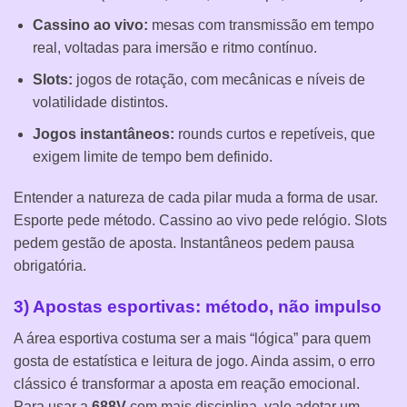
Cassino ao vivo:
mesas com transmissão em tempo
real, voltadas para imersão e ritmo contínuo.
Slots:
jogos de rotação, com mecânicas e níveis de
volatilidade distintos.
Jogos instantâneos:
rounds curtos e repetíveis, que
exigem limite de tempo bem definido.
Entender a natureza de cada pilar muda a forma de usar.
Esporte pede método. Cassino ao vivo pede relógio. Slots
pedem gestão de aposta. Instantâneos pedem pausa
obrigatória.
3) Apostas esportivas: método, não impulso
A área esportiva costuma ser a mais “lógica” para quem
gosta de estatística e leitura de jogo. Ainda assim, o erro
clássico é transformar a aposta em reação emocional.
Para usar a
688V
com mais disciplina, vale adotar um