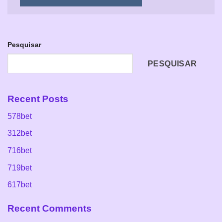
Pesquisar
PESQUISAR
Recent Posts
578bet
312bet
716bet
719bet
617bet
Recent Comments