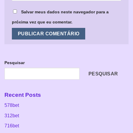
Salvar meus dados neste navegador para a
próxima vez que eu comentar.
Pesquisar
PESQUISAR
Recent Posts
578bet
312bet
716bet