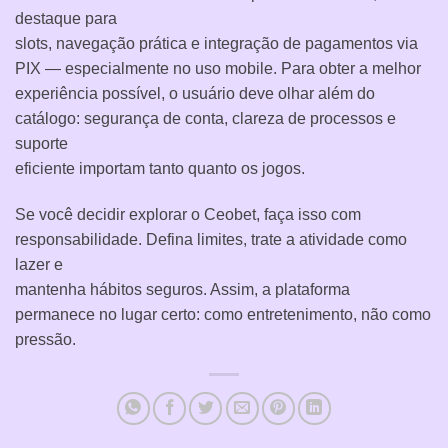
destaque para
slots, navegação prática e integração de pagamentos via
PIX — especialmente no uso mobile. Para obter a melhor
experiência possível, o usuário deve olhar além do
catálogo: segurança de conta, clareza de processos e
suporte
eficiente importam tanto quanto os jogos.
Se você decidir explorar o Ceobet, faça isso com
responsabilidade. Defina limites, trate a atividade como
lazer e
mantenha hábitos seguros. Assim, a plataforma
permanece no lugar certo: como entretenimento, não como
pressão.