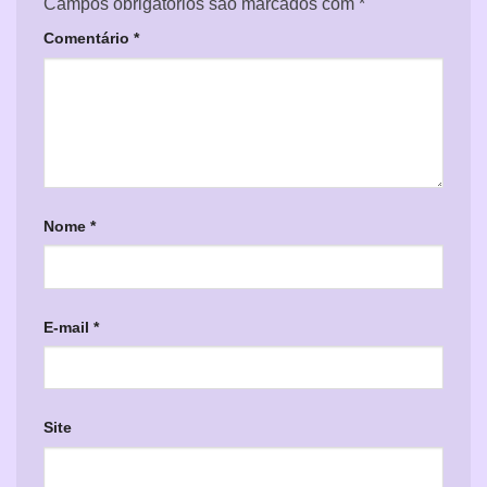
Campos obrigatórios são marcados com
*
Comentário
*
Nome
*
E-mail
*
Site