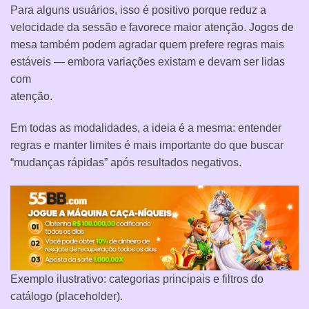
Para alguns usuários, isso é positivo porque reduz a
velocidade da sessão e favorece maior atenção. Jogos de
mesa também podem agradar quem prefere regras mais
estáveis — embora variações existam e devam ser lidas
com
atenção.
Em todas as modalidades, a ideia é a mesma: entender
regras e manter limites é mais importante do que buscar
“mudanças rápidas” após resultados negativos.
Exemplo ilustrativo: categorias principais e filtros do
catálogo (placeholder).