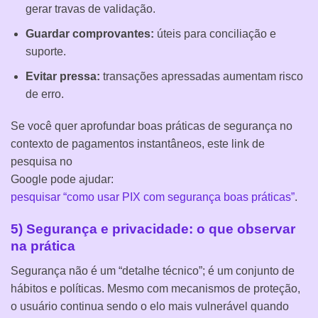
gerar travas de validação.
Guardar comprovantes:
úteis para conciliação e
suporte.
Evitar pressa:
transações apressadas aumentam risco
de erro.
Se você quer aprofundar boas práticas de segurança no
contexto de pagamentos instantâneos, este link de
pesquisa no
Google pode ajudar:
pesquisar “como usar PIX com segurança boas práticas”
.
5) Segurança e privacidade: o que observar
na prática
Segurança não é um “detalhe técnico”; é um conjunto de
hábitos e políticas. Mesmo com mecanismos de proteção,
o usuário continua sendo o elo mais vulnerável quando