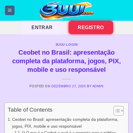
Skip
to
content
ENTRAR
REGISTRO
3UUU LOGIN
Ceobet no Brasil: apresentação
completa da plataforma, jogos, PIX,
mobile e uso responsável
POSTED ON
DEZEMBRO 27, 2025
BY
ADMIN
Table of Contents
Ceobet no Brasil: apresentação completa da plataforma,
jogos, PIX, mobile e uso responsável
1) O que é o Ceobet e qual é a proposta para o público