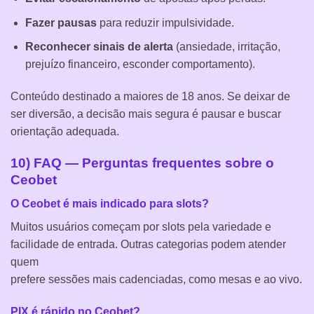
Fazer pausas
para reduzir impulsividade.
Reconhecer sinais de alerta
(ansiedade, irritação,
prejuízo financeiro, esconder comportamento).
Conteúdo destinado a maiores de 18 anos. Se deixar de
ser diversão, a decisão mais segura é pausar e buscar
orientação adequada.
10) FAQ — Perguntas frequentes sobre o
Ceobet
O Ceobet é mais indicado para slots?
Muitos usuários começam por slots pela variedade e
facilidade de entrada. Outras categorias podem atender
quem
prefere sessões mais cadenciadas, como mesas e ao vivo.
PIX é rápido no Ceobet?